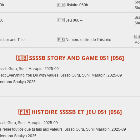
Ss
0b -
🇫🇷 Histoire 060b -
Sh
Ss
60
🇫🇷 Jeu 060 –
Sh
🇬
umber and Title
🇫🇷 Numéro et titre de l’histoire
Mo
🇬🇧 SSSSB STORY AND GAME 051 [056]
 Ssssb Guru, Sunil Marapin, 2025-09
nnect Everything You Do with Values, Ssssb Guru, Sunil Marapin, 2025-09
Neerana Shakya 2026-
🇫🇷
HISTOIRE SSSSB ET JEU 051 [056]
Ssssb Guru, Sunil Marapin, 2025-09
e relier tout ce que tu fais aux valeurs, Ssssb Guru, Sunil Marapin, 2025-09
 Neerana Shakya 2026-