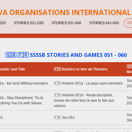
V
A ORGANISATIONS INTERNATIONAL 
020
STORIES 021-030
STORIES 031-040
STORIES 041-050
ST
🇬🇧 🇫🇷 SSSSB STORIES AND GAMES 051 - 060
🇬
umber and Title
🇫🇷 Numéro et titre de l’histoire
Mo
Sss
1a - the land Without ministers
🇫🇷 Histoire 051a - Le pays sans ministres
20
🇫🇷 Histoire 051b - Reste discipliné,
1b - Stay Disciplined, Try to
Sss
essaie de relier tout ce que tu fais aux
ything You Do with Values
20
valeurs
Ss
51
🇫🇷 Jeu 051
Sh