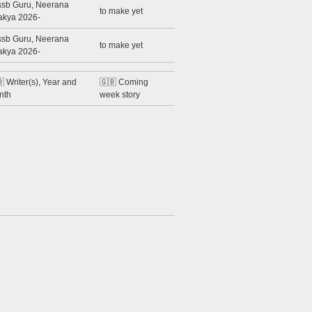
ssb Guru, Neerana
to make yet
akya 2026-
ssb Guru, Neerana
to make yet
akya 2026-
 Writer(s), Year and
🇬🇧 Coming
nth
week story