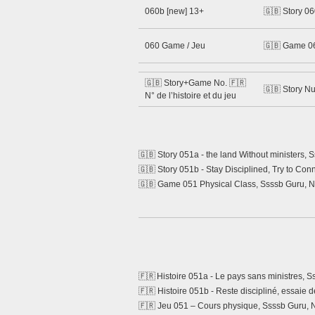
060b [new] 13+
🇬🇧 Story 06
060 Game / Jeu
🇬🇧 Game 0
🇬🇧 Story+Game No. 🇫🇷
🇬🇧 Story N
N° de l’histoire et du jeu
🇬🇧 Story 051a - the land Without ministers,
🇬🇧 Story 051b - Stay Disciplined, Try to Co
🇬🇧 Game 051 Physical Class, Ssssb Guru, 
🇫🇷 Histoire 051a - Le pays sans ministres, 
🇫🇷 Histoire 051b - Reste discipliné, essaie d
🇫🇷 Jeu 051 – Cours physique, Ssssb Guru,