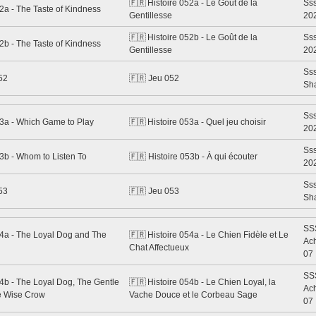
🇫🇷 Histoire 052a - Le Goût de la
Sss
2a - The Taste of Kindness
Gentillesse
20
🇫🇷 Histoire 052b - Le Goût de la
Sss
2b - The Taste of Kindness
Gentillesse
20
Ss
52
🇫🇷 Jeu 052
Sh
Sss
53a - Which Game to Play
🇫🇷 Histoire 053a - Quel jeu choisir
20
Sss
3b - Whom to Listen To
🇫🇷 Histoire 053b - À qui écouter
20
Ss
53
🇫🇷 Jeu 053
Sh
SS
54a - The Loyal Dog and The
🇫🇷 Histoire 054a - Le Chien Fidèle et Le
Ach
Chat Affectueux
07
SS
54b - The Loyal Dog, The Gentle
🇫🇷 Histoire 054b - Le Chien Loyal, la
Ach
e Wise Crow
Vache Douce et le Corbeau Sage
07