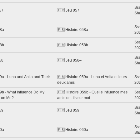
Ss
57
🇫🇷 Jeu 057
Sh
Sss
8a -
🇫🇷 Histoire 058a -
20
Sss
8b -
🇫🇷 Histoire 058b -
20
Ss
58
🇫🇷 Jeu 058–
Sh
9a - Luna and Anita and Their
🇫🇷 Histoire 059a - Luna et Anita et leurs
Sss
deux amis
20
59b - What Influence Do My
🇫🇷 Histoire 059b - Quelle influence mes
Sss
e on Me?
amis ont-ils sur moi
20
Ss
59
🇫🇷 Jeu 059
Sh
Ss
0a -
🇫🇷 Histoire 060a -
Sh