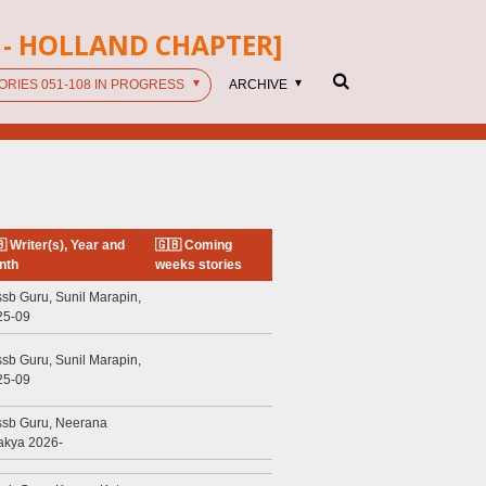
- HOLLAND CHAPTER]
ORIES 051-108 IN PROGRESS
ARCHIVE
 Writer(s), Year and
🇬🇧 Coming
nth
weeks stories
sb Guru, Sunil Marapin,
25-09
sb Guru, Sunil Marapin,
25-09
ssb Guru, Neerana
akya 2026-