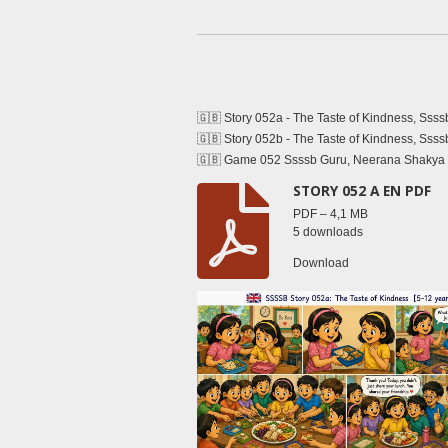
🇬🇧 Story 052a -
The Taste of Kindness
,
Ssss
🇬🇧 Story 052b -
The Taste of Kindness
,
Ssss
🇬🇧 Game 052 Ssssb Guru, Neerana Shakya
STORY 052 A EN PDF
PDF – 4,1 MB
5 downloads
Download