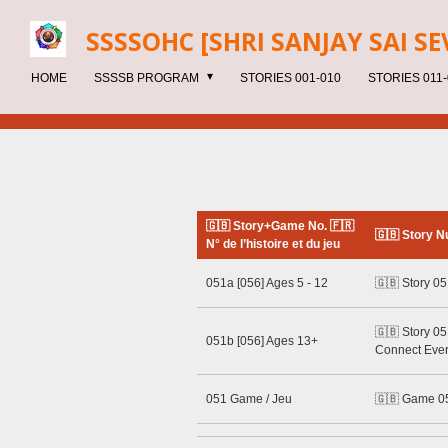
Skip
SSSSOHC [SHRI SANJAY SAI
SE
to
main
HOME
SSSSB PROGRAM
STORIES 001-010
STORIES 011-
content
🇬🇧 Story+Game No. 🇫🇷
🇬🇧 Story N
N° de l’histoire et du jeu
051a [056] Ages 5 - 12
🇬🇧 Story 05
🇬🇧 Story 05
051b [056] Ages 13+
Connect Ever
051 Game / Jeu
🇬🇧 Game 0