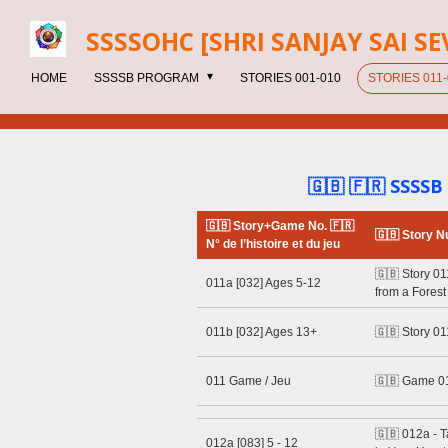
Skip
SSSSOHC [SHRI SANJAY SAI
SE
to
main
HOME
SSSSB PROGRAM
STORIES 001-010
STORIES 011-
content
🇬🇧 🇫🇷
SSSSB
🇬🇧 Story+Game No. 🇫🇷
🇬🇧 Story N
N° de l’histoire et du jeu
🇬🇧 Story 01
011a [032] Ages 5-12
from a Forest
011b [032] Ages 13+
🇬🇧 Story 01
011 Game / Jeu
🇬🇧 Game 01
🇬🇧 012a - 
012a [083] 5 - 12