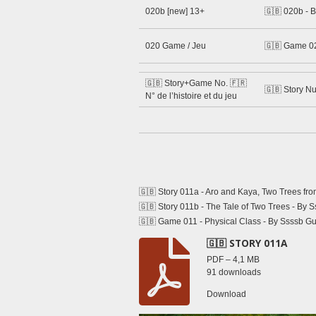
020b [new] 13+
🇬🇧 020b - 
020 Game / Jeu
🇬🇧 Game 0
🇬🇧 Story+Game No. 🇫🇷
🇬🇧 Story N
N° de l’histoire et du jeu
🇬🇧 Story 011a - Aro and Kaya, Two Trees fro
🇬🇧 Story 011b - The Tale of Two Trees - By 
🇬🇧 Game 011 - Physical Class - By
Ssssb Gu
🇬🇧 STORY 011A
PDF – 4,1 MB
91 downloads
Download