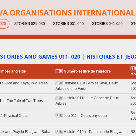
V
A ORGANISATIONS INTERNATIONAL 
020
STORIES 021-030
STORIES 031-040
STORIES 041-050
ST
 STORIES AND GAMES 011–020 | HISTOIRES ET JEU
🇬
umber and Title
🇫🇷 Numéro et titre de l’histoire
Mo
1a - Aro and Kaya, Two Trees
🇫🇷 Histoire 011a - Aro et Kaya, Deux
Sss
Arbres d’une Forêt
20
🇫🇷 Histoire 011b - Le Conte de Deux
Sss
1b - The Tale of Two Trees
Arbres
20
Sss
1 Physical Class
🇫🇷 Jeu 011 – Cours physique
20
Talk and Pray to Bhagwan Baba
🇫🇷 Histoire 012a - Parle et prie Bhagwan
SS