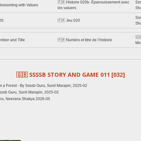
🇫🇷 Histoire 020b- Épanouissement avec
Ss
Blossoming with Values
les valuers
Sh
Ss
20
🇫🇷 Jeu 020
Sh
🇬
umber and Title
🇫🇷 Numéro et titre de l’histoire
Mo
🇬🇧 SSSSB STORY AND GAME 011 [032]
m a Forest - By Ssssb Guru, Sunil Marapin, 2025-02
Ssssb Guru, Sunil Marapin, 2025-02
ru, Neerana Shakya 2026-05