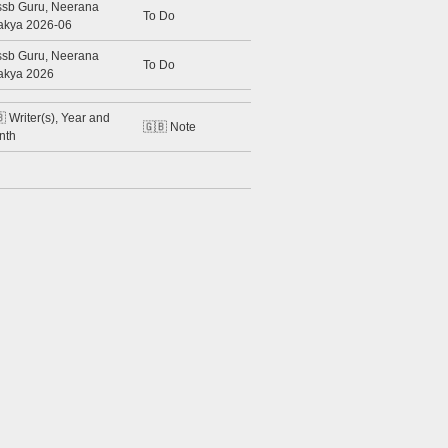
ssb Guru, Neerana
To Do
akya 2026-06
ssb Guru, Neerana
To Do
akya 2026
 Writer(s), Year and
🇬🇧 Note
nth