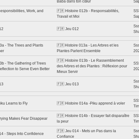
Baba dans ton cœur
Sa
esponsibilities, Work, and
🇫🇷 Histoire 012b - Responsabilités,
SS
Travail et Moi
Sa
Ss
12
🇫🇷 Jeu 012
Sh
3a - The Trees and Plants
🇫🇷 Histoire 013a - Les Arbres et les
Sss
her
Plantes Parlent Ensemble
20
🇫🇷 Histoire 013b - Le Rassemblement
3b - The Gathering of Trees
SS
des Arbres et des Plantes : Réflexion pour
eflection to Serve Even Better
20
Mieux Servir
Ss
13
🇫🇷 Jeu 013
Sh
SSS
iku Learns to Fly
🇫🇷 Histoire 014a -Piku apprend à voler
Tim
🇫🇷 Histoire 014b - Essayer fait disparaître
SSS
Trying Makes Fear Disappear
la peur
Tim
🇫🇷 Jeu 014 - Mets un Pas dans la
Ss
4 - Steps Into Confidence
Confiance
Sh