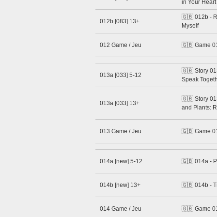
in Your Heart
🇬🇧 012b - R
012b [083] 13+
Myself
012 Game / Jeu
🇬🇧 Game 0
🇬🇧 Story 01
013a [033] 5-12
Speak Toget
🇬🇧 Story 01
013a [033] 13+
and Plants: R
013 Game / Jeu
🇬🇧 Game 0
014a [new] 5-12
🇬🇧 014a - P
014b [new] 13+
🇬🇧 014b - 
014 Game / Jeu
🇬🇧 Game 01