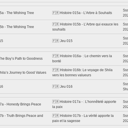
Sss
15a - The Wishing Tree
🇫🇷 Histoire 015a - L’Arbre à Souhaits
20
🇫🇷 Histoire 015b - L’Arbre qui exauce les
Sss
15b - The Wishing Tree
souhaits
20
Sss
15
🇫🇷 Jeu 015
20
🇫🇷 Histoire 016a- : Le chemin vers la
Sss
The Boy’s Path to Goodness
bonté
20
🇫🇷 Histoire 016b: Le voyage de Shila
Sss
hila’s Journey to Good Values
vers les bonnes valueurs
20
Ss
16
🇫🇷 Jeu 016
Sh
🇫🇷 Histoire 017a - : L’honnêteté apporte
Sss
17a - Honesty Brings Peace
la paix
20
7b - Truth Brings Peace and
🇫🇷 Histoire 017b - La vérité apporte la
Sss
paix et la sagesse
20