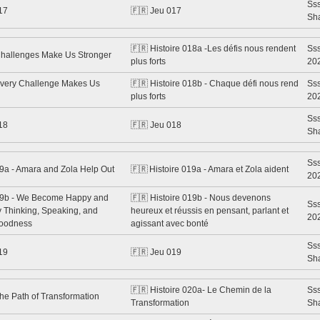
Ss
17
🇫🇷 Jeu 017
Sh
🇫🇷 Histoire 018a -Les défis nous rendent
Sss
Challenges Make Us Stronger
plus forts
20
Every Challenge Makes Us
🇫🇷 Histoire 018b - Chaque défi nous rend
Sss
plus forts
20
Ss
18
🇫🇷 Jeu 018
Sh
Sss
19a - Amara and Zola Help Out
🇫🇷 Histoire 019a - Amara et Zola aident
20
19b - We Become Happy and
🇫🇷 Histoire 019b - Nous devenons
Sss
y Thinking, Speaking, and
heureux et réussis en pensant, parlant et
20
Goodness
agissant avec bonté
Ss
19
🇫🇷 Jeu 019
Sh
🇫🇷 Histoire 020a- Le Chemin de la
Ss
he Path of Transformation
Transformation
Sh