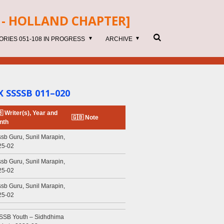
- HOLLAND CHAPTER]
ORIES 051-108 IN PROGRESS
ARCHIVE
X SSSSB 011–020
 Writer(s), Year and
🇬🇧 Note
nth
sb Guru, Sunil Marapin,
25-02
sb Guru, Sunil Marapin,
25-02
sb Guru, Sunil Marapin,
25-02
SSB Youth – Sidhdhima