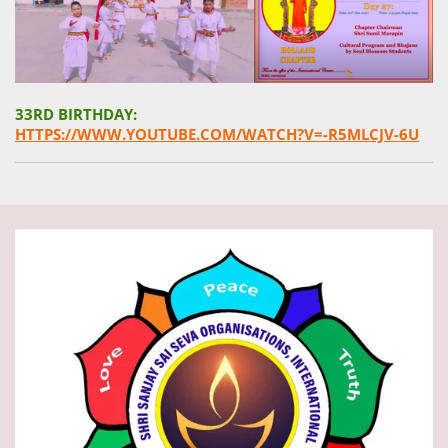
33RD BIRTHDAY:
HTTPS://WWW.YOUTUBE.COM/WATCH?V=-R5MLCJV-6U