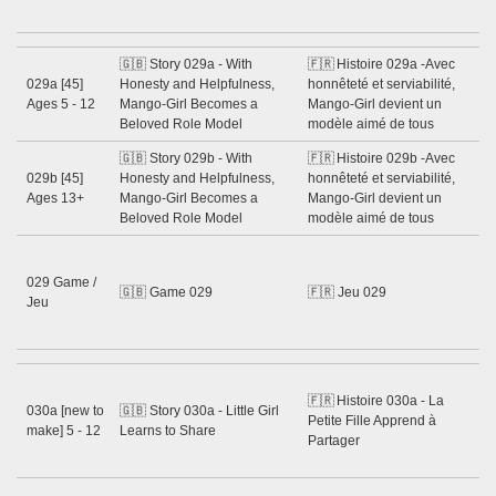
20
🇬🇧 Story 029a - With
🇫🇷 Histoire 029a -Avec
Ss
029a [45]
Honesty and Helpfulness,
honnêteté et serviabilité,
Gu
Ages 5 - 12
Mango-Girl Becomes a
Mango-Girl devient un
Ma
Beloved Role Model
modèle aimé de tous
20
🇬🇧 Story 029b - With
🇫🇷 Histoire 029b -Avec
Ss
029b [45]
Honesty and Helpfulness,
honnêteté et serviabilité,
Gu
Ages 13+
Mango-Girl Becomes a
Mango-Girl devient un
Ma
Beloved Role Model
modèle aimé de tous
20
Ss
Gu
029 Game /
🇬🇧 Game 029
🇫🇷 Jeu 029
Ne
Jeu
Sh
20
Ss
🇫🇷 Histoire 030a - La
Gu
030a [new to
🇬🇧 Story 030a - Little Girl
Petite Fille Apprend à
Ne
make] 5 - 12
Learns to Share
Partager
Sh
20
Ss