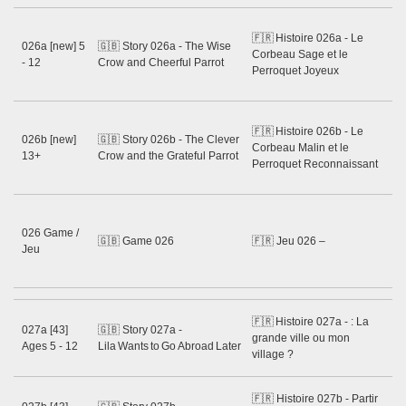
Ss
🇫🇷 Histoire 026a - Le
Gu
026a [new] 5
🇬🇧 Story 026a - The Wise
Corbeau Sage et le
R
- 12
Crow and Cheerful Parrot
Perroquet Joyeux
Ri
06
Ss
🇫🇷 Histoire 026b - Le
Gu
026b [new]
🇬🇧 Story 026b - The Clever
Corbeau Malin et le
R
13+
Crow and the Grateful Parrot
Perroquet Reconnaissant
Ri
06
Ss
Gu
026 Game /
🇬🇧 Game 026
🇫🇷 Jeu 026 –
Ne
Jeu
Sh
20
Ss
🇫🇷 Histoire 027a - : La
027a [43]
🇬🇧 Story 027a -
Gu
grande ville ou mon
Ages 5 - 12
Lila Wants to Go Abroad Later
Ma
village ?
20
Ss
🇫🇷 Histoire 027b - Partir