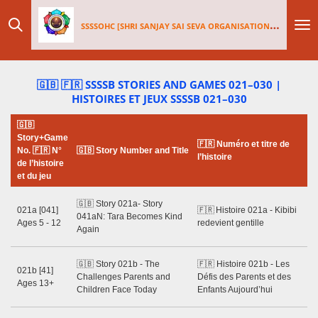
Skip
SSSSOHC [SHRI SANJAY SAI
SEV
A ORGANISATIONS INTERNATIONAL - HOLLAND CHAPTER]
to
main
content
🇬🇧 🇫🇷
SSSSB STORIES AND GAMES 021–030 |
HISTOIRES ET JEUX SSSSB 021–030
🇬🇧
🇬
Story+Game
🇫🇷 Numéro et titre de
Wr
No. 🇫🇷 N°
🇬🇧 Story Number and Title
l’histoire
Ye
de l’histoire
Mo
et du jeu
Ss
🇬🇧 Story 021a- Story
021a [041]
🇫🇷 Histoire 021a - Kibibi
Gu
041aN: Tara Becomes Kind
Ages 5 - 12
redevient gentille
Ma
Again
20
Ss
🇬🇧 Story 021b - The
🇫🇷 Histoire 021b - Les
021b [41]
Gu
Challenges Parents and
Défis des Parents et des
Ages 13+
Ma
Children Face Today
Enfants Aujourd’hui
20