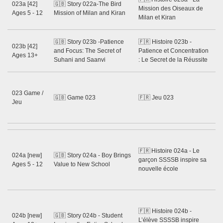
023a [42]
🇬🇧 Story 022a-The Bird
Gu
Mission des Oiseaux de
Ages 5 - 12
Mission of Milan and Kiran
Ma
Milan et Kiran
20
Ss
🇬🇧 Story 023b -Patience
🇫🇷 Histoire 023b -
023b [42]
Gu
and Focus: The Secret of
Patience et Concentration
Ages 13+
Ma
Suhani and Saanvi
: Le Secret de la Réussite
20
Ss
Gu
023 Game /
🇬🇧 Game 023
🇫🇷 Jeu 023
Ne
Jeu
Sh
20
Ss
Gu
🇫🇷 Histoire 024a - Le
024a [new]
🇬🇧 Story 024a - Boy Brings
Me
garçon SSSSB inspire sa
Ages 5 - 12
Value to New School
Ma
nouvelle école
Di
20
Ss
Gu
🇫🇷 Histoire 024b -
024b [new]
🇬🇧 Story 024b - Student
Me
L’élève SSSSB inspire