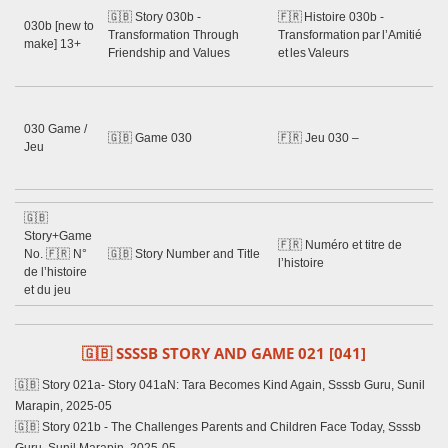
🇬🇧 Story 030b -
🇫🇷 Histoire 030b -
Gu
030b [new to
Transformation Through
Transformation par l’Amitié
Ne
make] 13+
Friendship and Values
et les Valeurs
Sh
20
Ss
Gu
030 Game /
🇬🇧 Game 030
🇫🇷 Jeu 030 –
Ne
Jeu
Sh
20
🇬🇧
🇬
Story+Game
🇫🇷 Numéro et titre de
Wr
No. 🇫🇷 N°
🇬🇧 Story Number and Title
l’histoire
Ye
de l’histoire
Mo
et du jeu
🇬🇧 SSSSB STORY AND GAME 021 [041]
🇬🇧 Story 021a- Story 041aN: Tara Becomes Kind Again, Ssssb Guru, Sunil
Marapin, 2025-05
🇬🇧 Story 021b - The Challenges Parents and Children Face Today, Ssssb