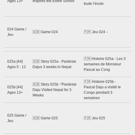
Ages 13+
Inspires the Entire School
Ma
toute l’école
Di
20
Ss
Gu
024 Game /
🇬🇧 Game 024
🇫🇷 Jeu 024 –
Ne
Jeu
Sh
20
Gu
🇫🇷 Histoire 025a - Les 3
025a [44]
🇬🇧 Story 025a - Pardesie
– 
semaines de Monsieur
Ages 5 - 12
Dajus 3 weeks in Nepal
Ma
Pascal au Cong
20
🇫🇷 Histoire 025b -
Gu
🇬🇧 Story 025b -"Pardesie
025b [44]
Pascal Daju a visitié le
– 
Daju Visited Nepal for 3
Ages 13+
Congo pendant 3
Ma
Weeks
semaines
20
Ss
Gu
025 Game /
🇬🇧 Game 025
🇫🇷 Jeu 025
Ne
Jeu
Sh
20