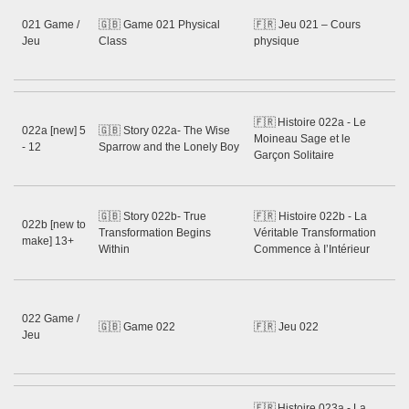
Ss
Gu
021 Game /
🇬🇧 Game 021 Physical
🇫🇷 Jeu 021 – Cours
Ne
Jeu
Class
physique
Sh
20
S
🇫🇷 Histoire 022a - Le
M
022a [new] 5
🇬🇧 Story 022a- The Wise
Moineau Sage et le
S
- 12
Sparrow and the Lonely Boy
Garçon Solitaire
Da
20
S
🇬🇧 Story 022b- True
🇫🇷 Histoire 022b - La
M
022b [new to
Transformation Begins
Véritable Transformation
S
make] 13+
Within
Commence à I’Intérieur
Da
20
Ss
Gu
022 Game /
🇬🇧 Game 022
🇫🇷 Jeu 022
Ne
Jeu
Sh
20
Ss
🇫🇷 Histoire 023a - La