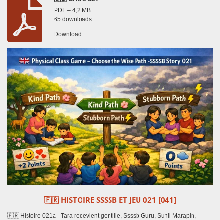
PDF – 4,2 MB
65 downloads
Download
🇫🇷
HISTOIRE SSSSB ET JEU 021 [041]
🇫🇷 Histoire 021a - Tara redevient gentille, Ssssb Guru, Sunil Marapin,