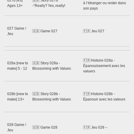
027b [43]
🇬🇧 Story 027b
Gu
à l’étranger ou rester dans
Ages 13+
-“Really? Yes, really!
Ma
son pays
20
Ss
Gu
027 Game /
🇬🇧 Game 027
🇫🇷 Jeu 027
Ne
Jeu
Sh
20
Ss
🇫🇷 Histoire 028a -
Gu
028a [new to
🇬🇧 Story 028a -
Épanouissement avec les
M
make] 5 - 12
Blossoming with Values
valuers
Rij
20
Ss
Gu
028b [new to
🇬🇧 Story 028b -
🇫🇷 Histoire 028b -
M
make] 13+
Blossoming with Values
Épanouir avec les valeurs
Rij
20
Ss
Gu
028 Game /
🇬🇧 Game 028
🇫🇷 Jeu 028 –
Ne
Jeu
Sh